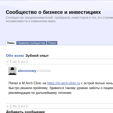
Сообщество о бизнесе и инвестициях
Сообщество предпринимателей, трейдеров, инвесторов и тех, кто стрем
независимости и изменению мира
Темы
Правила сообщества
Поиск
Обо всем
: Зубной опыт
с 1 по 1 из 1
alexsnowy
27/04/2025
Попал в M.Arch Clinic на
https://m-arch-clinic.ru
с острой болью ночь
быстро решили проблему. Удивился такому уровню заботы о пациен
рекомендации по дальнейшему лечению.
с 1 по 1 из 1
Добавить сообщение