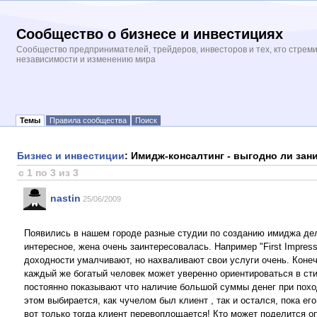
Сообщество о бизнесе и инвестициях
Сообщество предпринимателей, трейдеров, инвесторов и тех, кто стрем
независимости и изменению мира
Темы
Правила сообщества
Поиск
Бизнес и инвестиции
: Имидж-консалтинг - выгодно ли зан
с 1 по 3 из 3
nastin
25/06/2009
Появились в нашем городе разные студии по созданию имиджа де
интересное, жена очень заинтересовалась. Например "First Impress
доходности умалчивают, но нахваливают свои услуги очень. Конеч
каждый же богатый человек может уверенно ориентироваться в ст
постоянно показывают что наличие большой суммы денег при поход
этом выбирается, как чучелом был клиент , так и остался, пока ег
вот только тогда клиент перевоплощается! Кто может поделится о