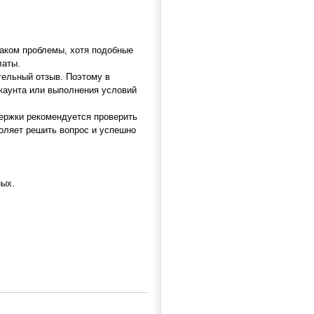
наком проблемы, хотя подобные
латы.
тельный отзыв. Поэтому в
ккаунта или выполнения условий
ержки рекомендуется проверить
оляет решить вопрос и успешно
ных.