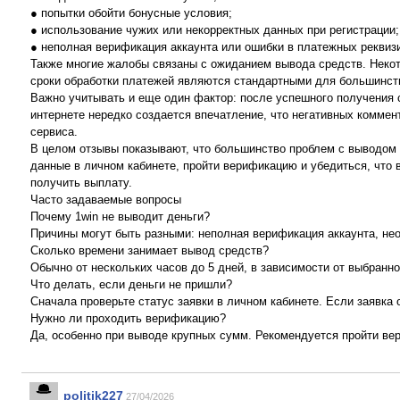
● попытки обойти бонусные условия;
● использование чужих или некорректных данных при регистрации;
● неполная верификация аккаунта или ошибки в платежных реквиз
Также многие жалобы связаны с ожиданием вывода средств. Некот
сроки обработки платежей являются стандартными для большинств
Важно учитывать и еще один фактор: после успешного получения 
интернете нередко создается впечатление, что негативных комме
сервиса.
В целом отзывы показывают, что большинство проблем с выводом 
данные в личном кабинете, пройти верификацию и убедиться, что
получить выплату.
Часто задаваемые вопросы
Почему 1win не выводит деньги?
Причины могут быть разными: неполная верификация аккаунта, не
Сколько времени занимает вывод средств?
Обычно от нескольких часов до 5 дней, в зависимости от выбранн
Что делать, если деньги не пришли?
Сначала проверьте статус заявки в личном кабинете. Если заявка 
Нужно ли проходить верификацию?
Да, особенно при выводе крупных сумм. Рекомендуется пройти ве
politik227
27/04/2026