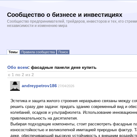
Сообщество о бизнесе и инвестициях
Сообщество предпринимателей, трейдеров, инвесторов и тех, кто стрем
независимости и изменению мира
Темы
Правила сообщества
Поиск
Обо всем
: фасадные панели деке купить
с 1 по 2 из 2
andreypetrov186
27/04/2026
Эстетика и защита жилого строения неразрывно связаны между со
решить сразу две задачи: придать зданию современный вид и обе
колебаний, осадков и ультрафиолета. Использование инновационн
привлекательность на десятилетия.
Выбирая подходящие компоненты, стоит рассмотреть фасадные па
износостойкостью и великолепной имитацией природных фактур. Т
деке, обеспечивающий высокую устойчивость к внешним воздейст