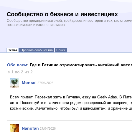
Сообщество о бизнесе и инвестициях
Сообщество предпринимателей, трейдеров, инвесторов и тех, кто стрем
независимости и изменению мира
Темы
Правила сообщества
Поиск
Обо всем
: Где в Гатчине отремонтировать китайский авт
с 1 по 2 из 2
Monsel
27/04/2026
Всем привет. Переехал жить в Гатчину, езжу на Geely Atlas. В П
авто. Посоветуйте в Гатчине или рядом проверенный автосервис, г
космические. Желательно, чтобы был и шиномонтаж, и хранение ши
Nanofan
27/04/2026