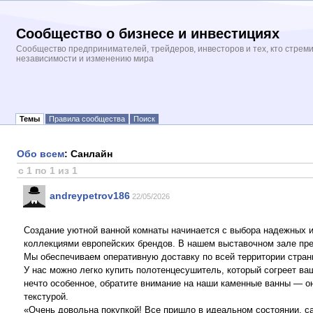
Сообщество о бизнесе и инвестициях
Сообщество предпринимателей, трейдеров, инвесторов и тех, кто стрем
независимости и изменению мира
Темы
Правила сообщества
Поиск
Обо всем
: Санлайн
с 1 по 1 из 1
andreypetrov186
22/05/2026
Создание уютной ванной комнаты начинается с выбора надежных и
коллекциями европейских брендов. В нашем выставочном зале пре
Мы обеспечиваем оперативную доставку по всей территории стран
У нас можно легко купить полотенцесушитель, который согреет ва
нечто особенное, обратите внимание на наши каменные ванны — он
текстурой.
«Очень довольна покупкой! Все пришло в идеальном состоянии, с