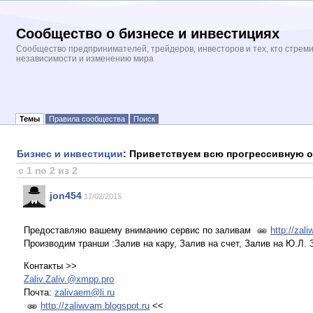
Сообщество о бизнесе и инвестициях
Сообщество предпринимателей, трейдеров, инвесторов и тех, кто стрем
независимости и изменению мира
Темы
Правила сообщества
Поиск
Бизнес и инвестиции
: Приветствуем всю прогрессивную 
с 1 по 2 из 2
jon454
17/02/2015
Предоставляю вашему вниманию сервис по заливам
http://zal
Производим транши :Залив на кару, Залив на счет, Залив на Ю.Л.
Контакты >>
Zaliv.Zaliv.@xmpp.pro
Почта:
zalivaem@li.ru
http://zaliwvam.blogspot.ru
<<