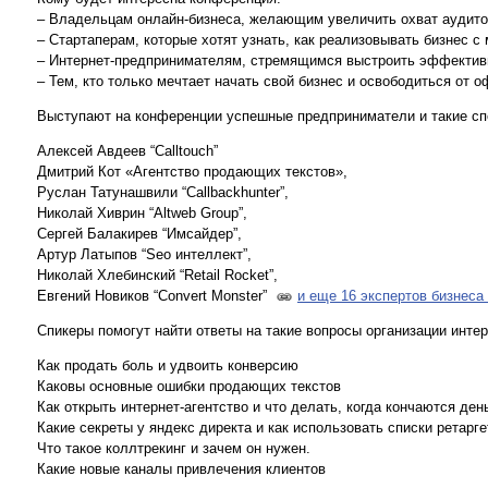
– Владельцам онлайн-бизнеса, желающим увеличить охват аудит
– Стартаперам, которые хотят узнать, как реализовывать бизнес 
– Интернет-предпринимателям, стремящимся выстроить эффектив
– Тем, кто только мечтает начать свой бизнес и освободиться от о
Выступают на конференции успешные предприниматели и такие спе
Алексей Авдеев “Calltouch”
Дмитрий Кот «Агентство продающих текстов»,
Руслан Татунашвили “Callbackhunter”,
Николай Хиврин “Altweb Group”,
Сергей Балакирев “Имсайдер”,
Артур Латыпов “Seo интеллект”,
Николай Хлебинский “Retail Rocket”,
Евгений Новиков “Convert Monster”
и еще 16 экспертов бизнеса
Спикеры помогут найти ответы на такие вопросы организации интер
Как продать боль и удвоить конверсию
Каковы основные ошибки продающих текстов
Как открыть интернет-агентство и что делать, когда кончаются ден
Какие секреты у яндекс директа и как использовать списки ретарге
Что такое коллтрекинг и зачем он нужен.
Какие новые каналы привлечения клиентов