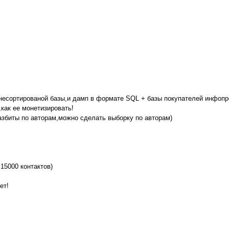
 несортированой базы,и дамп в формате SQL + базы покупателей инфопр
как ее монетизировать!
азбиты по авторам,можно сделать выборку по авторам)
 15000 контактов)
ет!