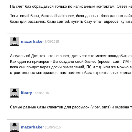
На счёт баз обращаться только по написанным контактам. Ответ на
Теги: email базы, база callbackhuner, база данных, база данных са
базы для рассылок, базы сайтоd, купить базу email адресов, купи
mazarhaker
8/09/2015
Актуально! Для тех, кто не знает, для чего это может понадобиться
Как один из примеров - Вы создали свой бизнес (проект, сайт, ИМ 
пока они придут через доски объявлений, ПС и т.д. или же можно 
строительных материалов, вам поможет база строительных компаний
libary
14/09/2015
Самые разные базы клиентов для рассылок (viber, sms) и обзвона 
mazarhaker
15/09/2015