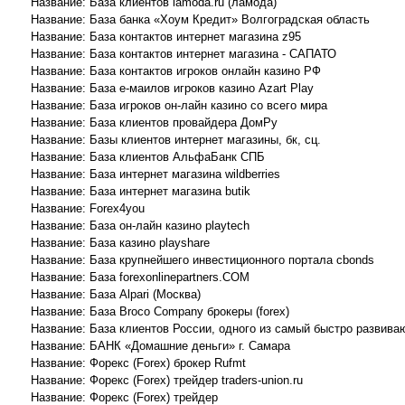
Название: База клиентов lamoda.ru (ламода)
Название: База банка «Хоум Кредит» Волгоградская область
Название: База контактов интернет магазина z95
Название: База контактов интернет магазина - САПАТО
Название: База контактов игроков онлайн казино РФ
Название: База е-маилов игроков казино Azart Play
Название: База игроков он-лайн казино со всего мира
Название: База клиентов провайдера ДомРу
Название: Базы клиентов интернет магазины, бк, сц.
Название: База клиентов АльфаБанк СПБ
Название: База интернет магазина wildberries
Название: База интернет магазина butik
Название: Forex4you
Название: База он-лайн казино playtech
Название: База казино playshare
Название: База крупнейшего инвестиционного портала cbonds
Название: База forexonlinepartners.COM
Название: База Alpari (Москва)
Название: База Broco Company брокеры (forex)
Название: База клиентов России, одного из самый быстро развива
Название: БАНК «Домашние деньги» г. Самара
Название: Форекс (Forex) брокер Rufmt
Название: Форекс (Forex) трейдер traders-union.ru
Название: Форекс (Forex) трейдер