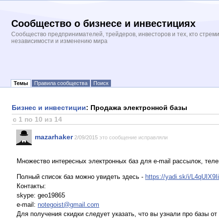
Сообщество о бизнесе и инвестициях
Сообщество предпринимателей, трейдеров, инвесторов и тех, кто стрем
независимости и изменению мира
Темы
Правила сообщества
Поиск
Бизнес и инвестиции
: Продажа электронной базы
с 1 по 10 из 14
mazarhaker
2/09/2015
это сообщение исправляли
Множество интересных электронных баз для e-mail рассылок, теле
Полный список баз можно увидеть здесь -
https://yadi.sk/i/L4qUIX9
Контакты:
skype: geo19865
e-mail:
notegoist@gmail.com
Для получения скидки следует указать, что вы узнали про базы о