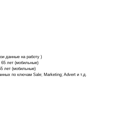
ои данные на работу )
 65 лет (мобильные)
55 лет (мобильные)
ых по ключам Sale; Marketing; Advert и т.д.