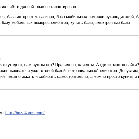
 их счёт в данной теме не гарантирован.
йтов, база интернет магазинов, база мобильных номеров руководителей, ба
ть базу мобильных номеров клиентов, купить базы, электронные базы
:
- что угодно), вам нужны кто? Правильно, клиенты. А где их можно найти?
воспользоваться уже готовой базой "потенциальных" клиентов. Допустим
 - можно искать и собирать самостоятельно, а можно просто купить и н
тут
http://baza4sms.com/