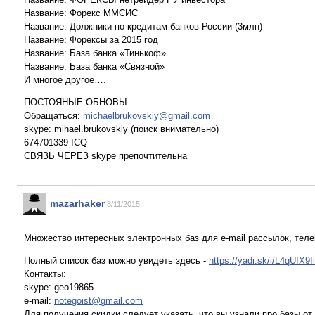
Название: Форекс ММСИС
Название: Должники по кредитам банков России (3млн)
Название: Форексы за 2015 год
Название: База банка «Тинькоф»
Название: База банка «Связной»
И многое другое….
ПОСТОЯНЫЕ ОБНОВЫ
Обращаться:
michaelbrukovskiy@gmail.com
skype: mihael.brukovskiy (поиск внимательно)
674701339 ICQ
СВЯЗЬ ЧЕРЕЗ skype препочтительна
mazarhaker
8/11/2015
Множество интересных электронных баз для e-mail рассылок, теле
Полный список баз можно увидеть здесь -
https://yadi.sk/i/L4qUIX9
Контакты:
skype: geo19865
e-mail:
notegoist@gmail.com
Для получения скидки следует указать, что вы узнали про базы о