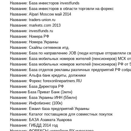
Название: База инвесторов investfunds
Название: База инвесторов в области торговли на форекс
Название: Alpari Moscow май 2014
Название: traders-union.ru
Название: markets.com 2013
Название: investfunds.ru
Название: Номера РФ
Название: Номера Украины
Название: Скайпы сетевеков итд.
Название: База по направлению JOB (люди которые отправляли св
Название: База мобильных номеров жителей (пенсионеров) МСК от
Название: База мобильных номеров жителей (пенсионеров) РФ от 
Название: База отделов рекламы различных предприятий РФ собранн
Название: Альфа банк кредиты, должники
Название: Форекс forexonlinepartners.RU
Название: База Директора РФ
Название База Приват Банк (1млн)
Название: База Украины ИНН (55млн)
Название: Инфобизнес (100к)
Название: Емаил база предприятий Украины
Название: Каталог поставщиков для совместных покупок
Название: БАЗА Азамата Ушарова
Название: ГИБДД 2014 год
Название: ФОРЕКСЫ нетрейдер РУ инвестора