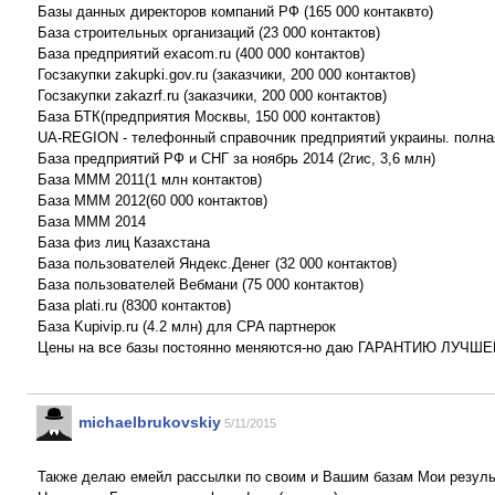
Базы данных директоров компаний РФ (165 000 контаквто)
База строительных организаций (23 000 контактов)
База предприятий exacom.ru (400 000 контактов)
Госзакупки zakupki.gov.ru (заказчики, 200 000 контактов)
Госзакупки zakazrf.ru (заказчики, 200 000 контактов)
База БТК(предприятия Москвы, 150 000 контактов)
UA-REGION - телефонный справочник предприятий украины. полная
База предприятий РФ и СНГ за ноябрь 2014 (2гис, 3,6 млн)
База МММ 2011(1 млн контактов)
База МММ 2012(60 000 контактов)
База МММ 2014
База физ лиц Казахстана
База пользователей Яндекс.Денег (32 000 контактов)
База пользователей Вебмани (75 000 контактов)
База plati.ru (8300 контактов)
База Kupivip.ru (4.2 млн) для СPA партнерок
Цены на все базы постоянно меняются-но даю ГАРАНТИЮ ЛУЧШЕЙ 
michaelbrukovskiy
5/11/2015
Также делаю емейл рассылки по своим и Вашим базам Мои результ