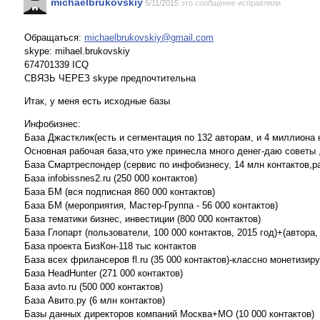
michaelbrukovskiy
5/11/2015
это сообщение исправляли
Обращаться:
michaelbrukovskiy@gmail.com
skype: mihael.brukovskiy
674701339 ICQ
СВЯЗЬ ЧЕРЕЗ skype предпочтительна
Итак, у меня есть исходные базы
Инфобизнес:
База Джастклик(есть и сегментация по 132 авторам, и 4 миллиона
Основная рабочая база,что уже принесла много денег-даю советы ,
База Смартреспондер (сервис по инфобизнесу, 14 млн контактов,р
База infobissnes2.ru (250 000 контактов)
База БМ (вся подписная 860 000 контактов)
База БМ (мероприятия, Мастер-Группа - 56 000 контактов)
База тематики бизнес, инвестиции (800 000 контактов)
База Глопарт (пользователи, 100 000 контактов, 2015 год)+(автора,
База проекта БизКон-118 тыс контактов
База всех фрилансеров fl.ru (35 000 контактов)-классно монетизиру
База HeadHunter (271 000 контактов)
База avto.ru (500 000 контактов)
База Авито.ру (6 млн контактов)
Базы данных директоров компаний Москва+МО (10 000 контактов)