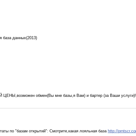
 база данных(2013)
ЦЕНЫ,возможен обмен(Вы мне базы,я Вам) и бартер (за Ваши услуги)!
аты по "базам открытий": Cмотрите,какая лояльная база
http://prntscr.c