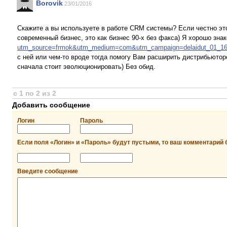
Borovik
23/01/2016
Скажите а вы используете в работе CRM системы? Если честно эт
современный бизнес, это как бизнес 90-х без факса) Я хорошо зна
utm_source=frmok&utm_medium=com&utm_campaign=delaidut_01_1
с ней или чем-то вроде тогда помогу Вам расширить дистрибьюторс
сначала стоит эволюционировать) Без обид.
с 1 по 2 из 2
Добавить сообщение
Логин
Пароль
Если поля «Логин» и «Пароль» будут пустыми, то ваш комментарий 
Введите сообщение