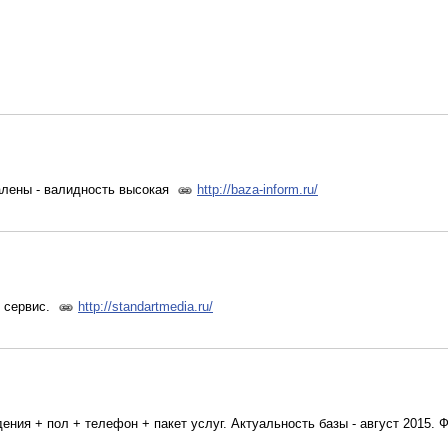
алены - валидность высокая
http://baza-inform.ru/
 сервис.
http://standartmedia.ru/
ния + пол + телефон + пакет услуг. Актуальность базы - август 2015. Фо