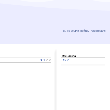
Вы не вошли:
Войти
/
Регистрация
RSS-лента
<
1
2
>
RSS2