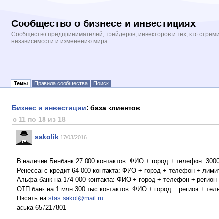
Сообщество о бизнесе и инвестициях
Сообщество предпринимателей, трейдеров, инвесторов и тех, кто стрем
независимости и изменению мира
Темы
Правила сообщества
Поиск
Бизнес и инвестиции
: база клиентов
с 11 по 18 из 18
sakolik
17/03/2016
В наличии Бинбанк 27 000 контактов: ФИО + город + телефон. 3000
Ренессанс кредит 64 000 контакта: ФИО + город + телефон + лимит
Альфа банк на 174 000 контакта: ФИО + город + телефон + регион 
ОТП банк на 1 млн 300 тыс контактов: ФИО + город + регион + тел
Писать на
stas.sakol@mail.ru
аська 657217801