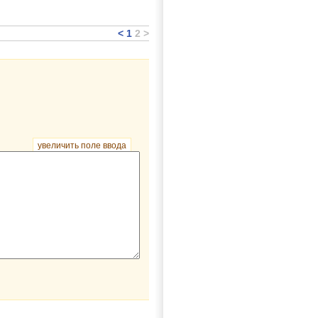
<
1
2
>
увеличить поле ввода