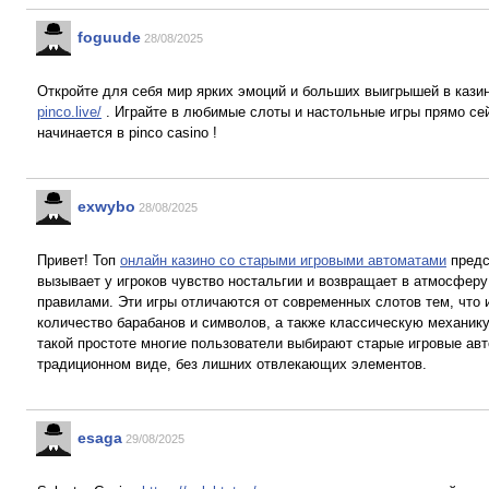
foguude
28/08/2025
Откройте для себя мир ярких эмоций и больших выигрышей в каз
pinco.live/
. Играйте в любимые слоты и настольные игры прямо сей
начинается в pinco casino !
exwybo
28/08/2025
Привет! Топ
онлайн казино со старыми игровыми автоматами
предс
вызывает у игроков чувство ностальгии и возвращает в атмосфер
правилами. Эти игры отличаются от современных слотов тем, что
количество барабанов и символов, а также классическую механик
такой простоте многие пользователи выбирают старые игровые авт
традиционном виде, без лишних отвлекающих элементов.
esaga
29/08/2025