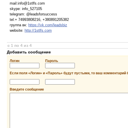
mail:info@1stlfs.com
skype: info_527105
telegram: @leadsforsuccess
tel:+ 74993808216, +380891205382
группа вк:
https://vk.com/leadsbiz
website:
http://1stlfs.com
с 1 по 4 из 4
Добавить сообщение
Логин
Пароль
Если поля «Логин» и «Пароль» будут пустыми, то ваш комментарий 
Введите сообщение